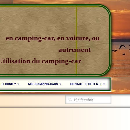
en camping-car, en voiture, ou
autrement
Utilisation du camping-car
TECHNO ?
NOS CAMPING-CARS
CONTACT et DETENTE
▼
▼
▼