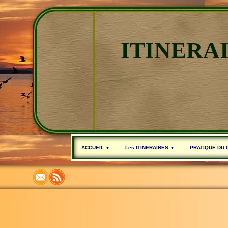
ITINERA
ACCUEIL
Les ITINERAIRES
PRATIQUE DU
▼
▼