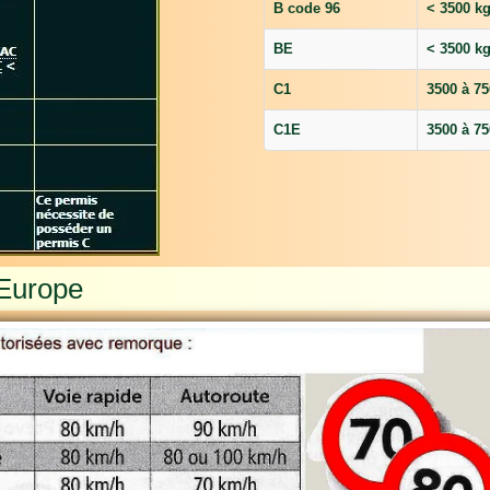
B code 96
< 3500 k
BE
< 3500 k
C1
3500 à 75
C1E
3500 à 75
 Europe