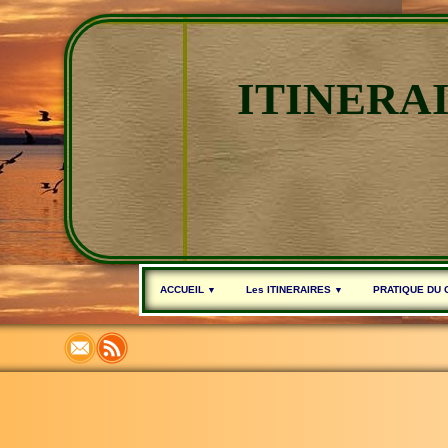
ITINERA
ACCUEIL
Les ITINERAIRES
PRATIQUE DU
▼
▼