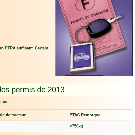
 un PTRA suffisant. Certain
des permis de 2013
mis :
icule tracteur
PTAC Remorque
g
<750kg