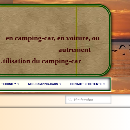
en camping-car, en voiture, ou
autrement
Utilisation du camping-car
TECHNO ?
NOS CAMPING-CARS
CONTACT et DETENTE
▼
▼
▼