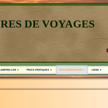
IRES DE VOYAGES
 CAMPING-CAR
TRUCS PRATIQUES
REGLEMENTATION
LIENS
▼
▼
▼
▼