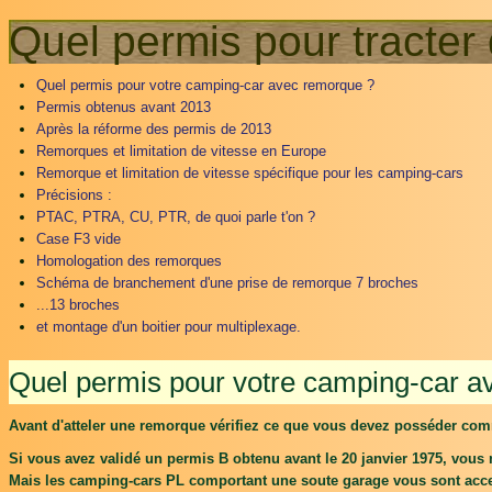
Quel permis pour tracter
Quel permis pour votre camping-car avec remorque ?
Permis obtenus avant 2013
Après la réforme des permis de 2013
Remorques et limitation de vitesse en Europe
Remorque et limitation de vitesse spécifique pour les camping-cars
Précisions :
PTAC, PTRA, CU, PTR, de quoi parle t'on ?
Case F3 vide
Homologation des remorques
Schéma de branchement d'une prise de remorque 7 broches
...13 broches
et montage d'un boitier pour multiplexage.
Quel permis pour votre camping-car a
Avant d'atteler une remorque vérifiez ce que vous devez posséder co
Si vous avez validé un permis B obtenu avant le 20 janvier 1975, vou
Mais les camping-cars PL comportant une soute garage vous sont acces