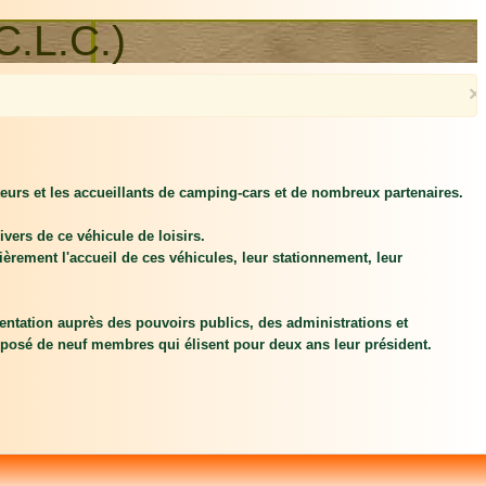
C.L.C.)
×
isateurs et les accueillants de camping-cars et de nombreux partenaires.
vers de ce véhicule de loisirs.
ièrement l'accueil de ces véhicules, leur stationnement, leur
ésentation auprès des pouvoirs publics, des administrations et
mposé de neuf membres qui élisent pour deux ans leur président.
s