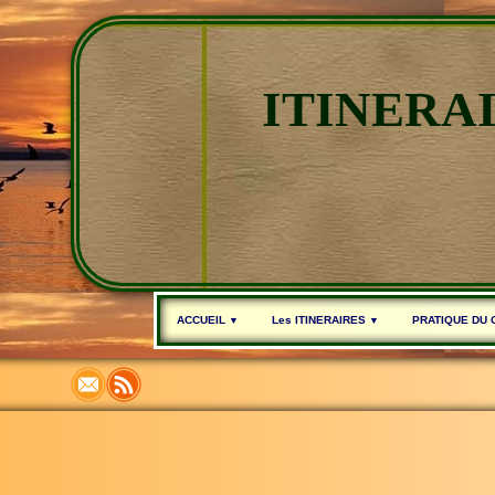
ITINERA
ACCUEIL
Les ITINERAIRES
PRATIQUE DU
▼
▼