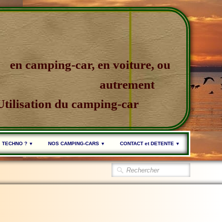
en camping-car, en voiture, ou
autrement
Utilisation du camping-car
TECHNO ?
NOS CAMPING-CARS
CONTACT et DETENTE
▼
▼
▼